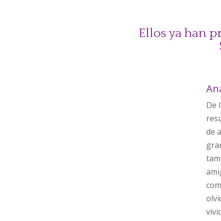
Ellos ya han p
An
De 
res
de 
gra
tam
ami
com
olv
vivi