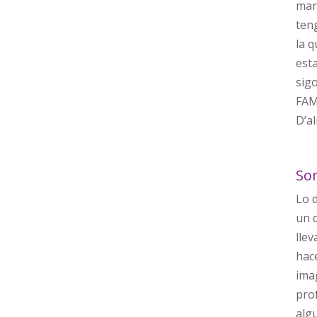
mara
ten
la 
est
sig
FAM
D’a
So
Lo d
un 
lle
hac
imag
pro
algu