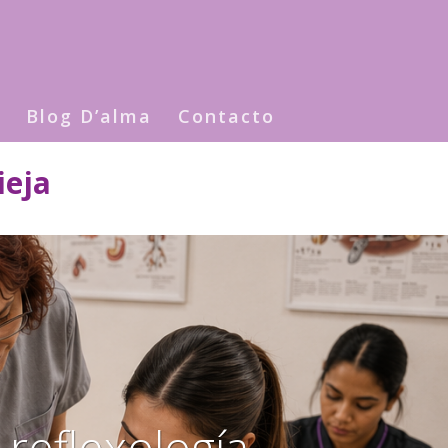
Blog D’alma
Contacto
ieja
reflexología