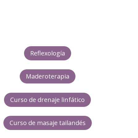
Reflexología
Maderoterapia
Curso de drenaje linfático
Curso de masaje tailandés