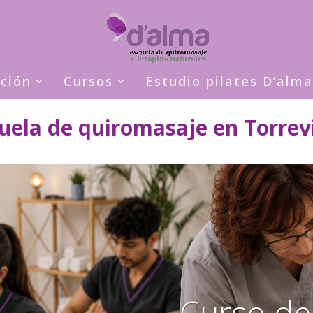
ción
Cursos
Estudio pilates D’alma
uela de quiromasaje en Torrev
Curso de 