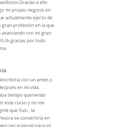
villosos.Gracias a ello
go mi propio negocio en
que actualmente ejerzo de
a gran profesión en la que
o avanzando con mi gran
ILIA gracias por todo
lma.
nia
escribiría con un antes y
después en mi vida,
vaba tiempo queriendo
er este curso y no me
iné que Susi , la
fesora se convertiría en
ien tan especial para mí